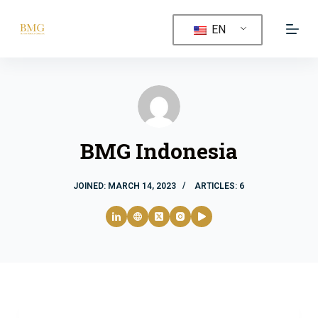
S
EN
k
i
p
t
o
c
BMG Indonesia
o
n
t
JOINED: MARCH 14, 2023
ARTICLES: 6
e
n
t